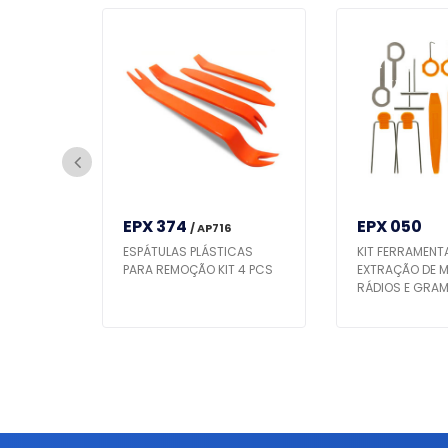
EPX 374
EPX 050
/ AP716
ESPÁTULAS PLÁSTICAS
KIT FERRAMENTA
DURAS
PARA REMOÇÃO KIT 4 PCS
EXTRAÇÃO DE 
S DE
RÁDIOS E GRAM
LATERAIS