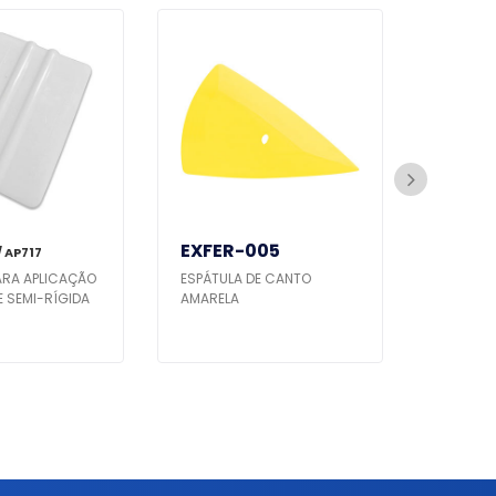
EXFER-005
EPX 4
/ AP717
ARA APLICAÇÃO
ESPÁTULA DE CANTO
ESPAÇAD
E SEMI-RÍGIDA
AMARELA
ALTO-FA
POLEGAD
C/ ETIOS
COROLLA