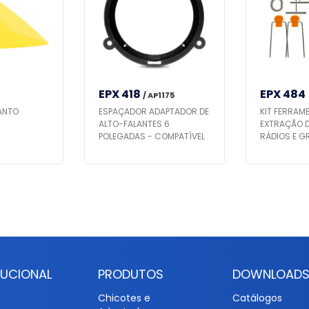
EPX 418
EPX 484
/ AP1175
ANTO
ESPAÇADOR ADAPTADOR DE
KIT FERRAM
ALTO-FALANTES 6
EXTRAÇÃO 
POLEGADAS - COMPATÍVEL
RÁDIOS E G
C/ ETIOS / HB20 / MOBI /
LATERAIS
COROLLA - PRETO
TUCIONAL
PRODUTOS
DOWNLOAD
Chicotes e
Catálogos