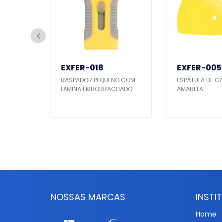
EXFER-018
EXFER-005
I-FI
RASPADOR PEQUENO COM
ESPÁTULA DE C
LÂMINA EMBORRACHADO
AMARELA
NOSSAS MARCAS
INSTI
Home