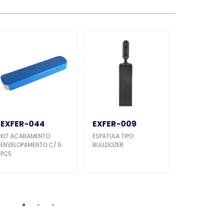
EXFER-044
EXFER-009
EXFER-
KIT ACABAMENTO
ESPATULA TIPO
ESPATULA 
ENVELOPAMENTO C/ 5
BULLDOZER
PRETO C/ 
PÇS
AMARELA