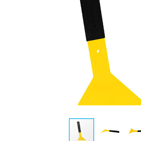
EXFER-004
EXFER-049
RODINHO C/
ESTILETE DE METAL
BORRACHA DE 25 CM
NOVUM