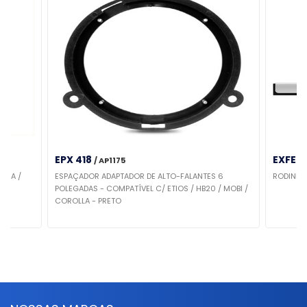
EPX 418
EXFER
/ AP1175
ACIA /
ESPAÇADOR ADAPTADOR DE ALTO-FALANTES 6
RODINHO
POLEGADAS - COMPATÍVEL C/ ETIOS / HB20 / MOBI /
COROLLA - PRETO