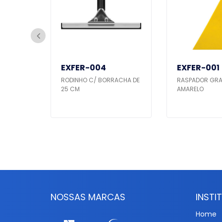
EXFER-004
EXFER-001
ACHA
RODINHO C/ BORRACHA DE
RASPADOR GRA
25 CM
AMARELO
NOSSAS MARCAS
INSTI
Home