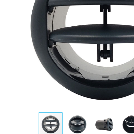
AP810
AP1399
DIFUSOR DE AR PALIO
DIFUSOR DE AR PALI
2012 >
2013 > / WEEEKEND 2
CENTRAL/LATERAL
> / SIENA 2013 > /
CINZA CLARO
STRADA 2013 >
CENTRAL C/ BOTÃO
CROMADO - L.E