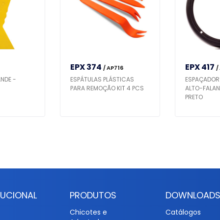
EPX 374
EPX 417
/ AP716
/
NDE -
ESPÁTULAS PLÁSTICAS
ESPAÇADOR
PARA REMOÇÃO KIT 4 PCS
ALTO-FALAN
PRETO
TUCIONAL
PRODUTOS
DOWNLOAD
Chicotes e
Catálogos