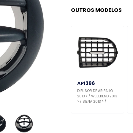
OUTROS MODELOS
AP1402
AP1396
O
DIFUSOR DE AR PALIO
DIFUSOR DE AR PALIO
013
WEEEKEND 2013 > /
2013 > / WEEEKEND 2013
SIENA 2013 > / STRADA
> / SIENA 2013 > /
2013 > LATERAL C/
STRADA 2013 >
BOTÃO PRATA - L.D
CENTRAL C/ BOTÃO
PRATA - L.D