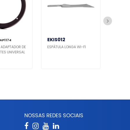
EKIS012
EXFER
 AP1174
 ADAPTADOR DE
ESPÁTULA LONGA WI-FI
ESPÁTUL
TES UNIVERSAL
AMAREL
S
NOSSAS REDES SOCIAIS