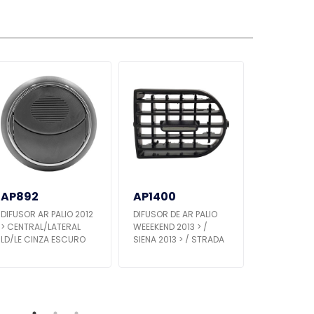
AP892
AP1400
AP1397
DIFUSOR AR PALIO 2012
DIFUSOR DE AR PALIO
DIFUSOR DE
> CENTRAL/LATERAL
WEEEKEND 2013 > /
2013 > / WE
LD/LE CINZA ESCURO
SIENA 2013 > / STRADA
> / SIENA 20
2013 > LATERAL C/
STRADA 201
BOTÃO GRAFITE - L.D
CENTRAL C
PRATA - L.E