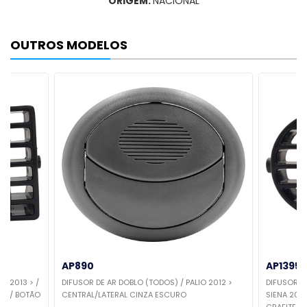
ORIGEM:
NACIONAL
OUTROS MODELOS
AP890
AP1395
D 2013 > /
DIFUSOR DE AR DOBLO (TODOS) / PALIO 2012 >
DIFUSOR DE
L C/ BOTÃO
CENTRAL/LATERAL CINZA ESCURO
SIENA 2013