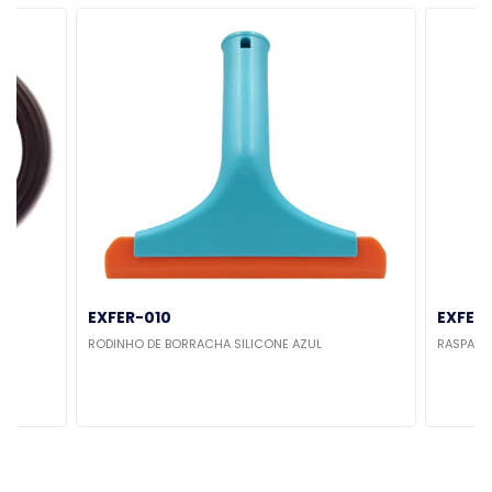
EXFER-010
EXFER
RODINHO DE BORRACHA SILICONE AZUL
RASPADO