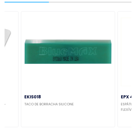
EKIS018
EPX 44
EMI-
TACO DE BORRACHA SILICONE
ESPÁTULA
FLEXÍVEL