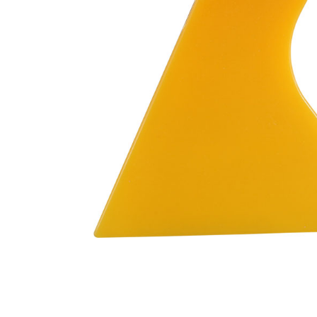
EXFER-004
EXFER-052
RODINHO C/
RODO DE SILICONE F
BORRACHA DE 25 CM
CABO CURTO