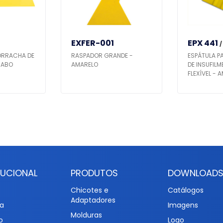
EXFER-001
EPX 441
/
ORRACHA DE
RASPADOR GRANDE -
ESPÁTULA P
CABO
AMARELO
DE INSUFILM
FLEXÍVEL - 
TUCIONAL
PRODUTOS
DOWNLOAD
Chicotes e
Catálogos
Adaptadores
a
Imagens
Molduras
o
Logo