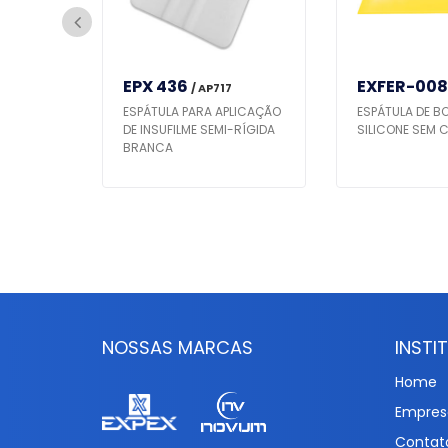
EPX 436
EXFER-008
/ AP717
NTO
ESPÁTULA PARA APLICAÇÃO
ESPÁTULA DE B
DE INSUFILME SEMI-RÍGIDA
SILICONE SEM 
BRANCA
NOSSAS MARCAS
INSTI
Home
Empres
Contat