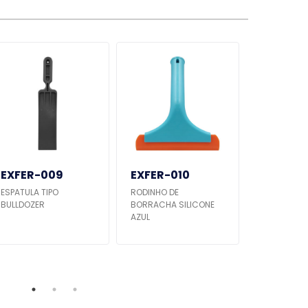
EXFER-009
EXFER-010
EXFER-
ESPATULA TIPO
RODINHO DE
ESPATULA 
BULLDOZER
BORRACHA SILICONE
TITAN GRAN
AZUL
BORRACHA 