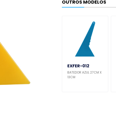
OUTROS MODELOS
EXFER-019
EXFER-012
IXO
ESTILETE PARA RASPAR
BATEDOR AZUL 27CM X
TIPO RODO
13CM