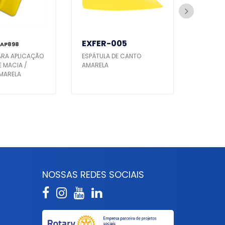
EXFER-005
EPX 3
 AP898
ARA APLICAÇÃO
ESPÁTULA DE CANTO
ESPÁTUL
E MACIA /
AMARELA
PARA RE
AMARELA
S
NOSSAS REDES SOCIAIS