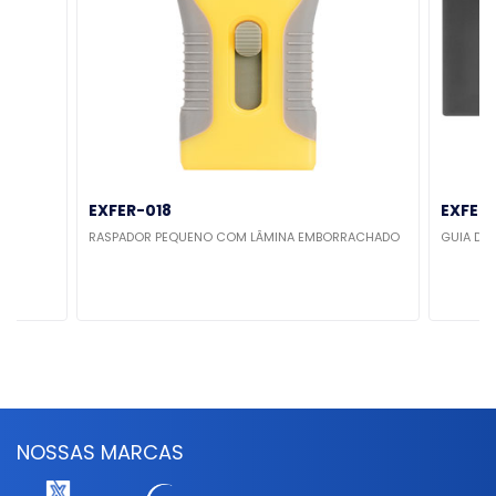
EXFER-018
EXFER
RASPADOR PEQUENO COM LÂMINA EMBORRACHADO
GUIA DE
NOSSAS MARCAS