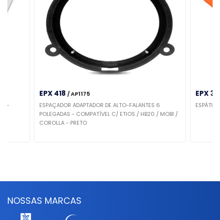
EPX 418
EPX 37
/ AP1175
EMI-
ESPAÇADOR ADAPTADOR DE ALTO-FALANTES 6
ESPÁTUL
POLEGADAS - COMPATÍVEL C/ ETIOS / HB20 / MOBI /
COROLLA - PRETO
NOSSAS MARCAS