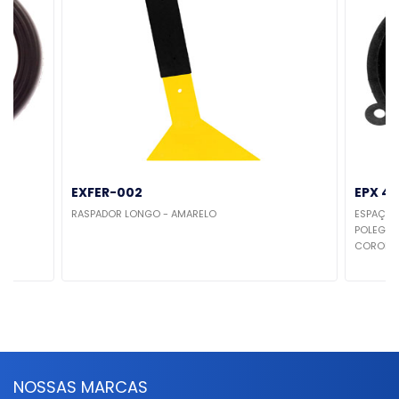
EXFER-002
EPX 41
RASPADOR LONGO - AMARELO
ESPAÇAD
POLEGADA
COROLLA
NOSSAS MARCAS