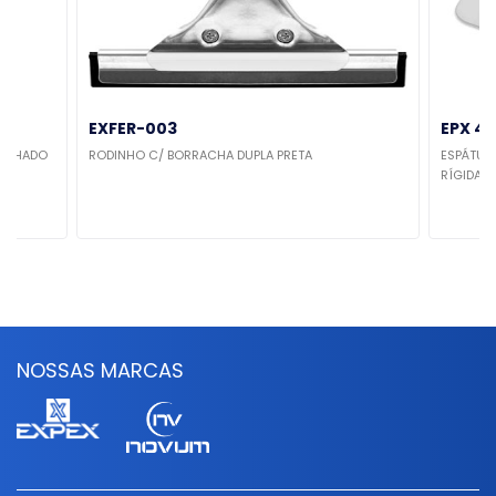
EXFER-003
EPX 43
RACHADO
RODINHO C/ BORRACHA DUPLA PRETA
ESPÁTULA
RÍGIDA 
NOSSAS MARCAS